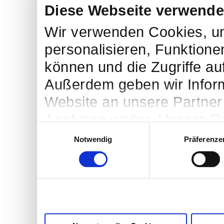
Diese Webseite verwende
Wir verwenden Cookies, um
personalisieren, Funktione
können und die Zugriffe au
Außerdem geben wir Infor
Website an unsere Partner
Analysen weiter. Unsere Pa
Einwilligungsauswahl
möglicherweise mit weiter
Notwendig
Präferenze
bereitgestellt haben oder 
Dienste gesammelt haben. 
Cookies, wenn Sie unsere 